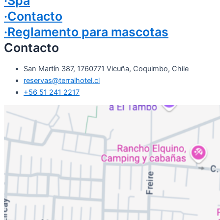
·Spa
·Contacto
·Reglamento para mascotas
Contacto
San Martín 387, 1760771 Vicuña, Coquimbo, Chile
reservas@terralhotel.cl
+56 51 241 2217