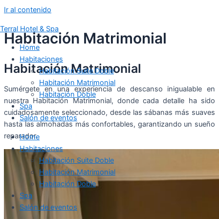
Ir al contenido
Terral Hotel & Spa
Habitación Matrimonial
Home
Habitaciones
Habitación Matrimonial
Habitación Suite Doble
Habitación Matrimonial
Sumérgete en una experiencia de descanso inigualable en
Habitación Doble
nuestra Habitación Matrimonial, donde cada detalle ha sido
Spa
cuidadosamente seleccionado, desde las sábanas más suaves
Salón de eventos
hasta las almohadas más confortables, garantizando un sueño
reparador.
Home
Habitaciones
Habitación Suite Doble
Habitación Matrimonial
Habitación Doble
Spa
Salón de eventos