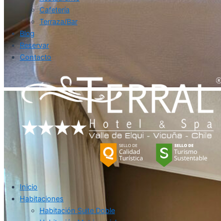
Cafetería
Terraza/Bar
Blog
Reservar
Contacto
Inicio
Habitaciones
Habitación Suite Doble