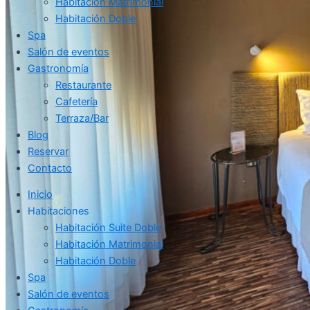
Habitación Matrimonial
Habitación Doble
Spa
Salón de eventos
Gastronomía
Restaurante
Cafetería
Terraza/Bar
Blog
Reservar
Contacto
Inicio
Habitaciones
Habitación Suite Doble
Habitación Matrimonial
Habitación Doble
Spa
Salón de eventos