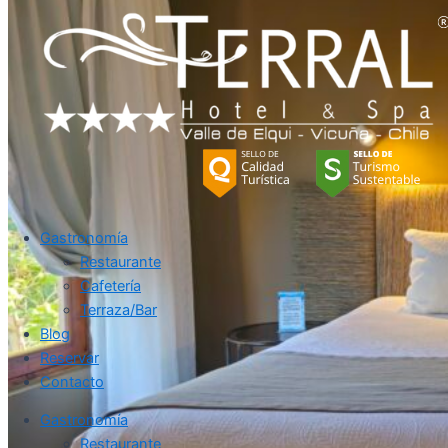
Gastronomía
Restaurante
Cafetería
Terraza/Bar
Blog
Reservar
Contacto
Gastronomía
Restaurante