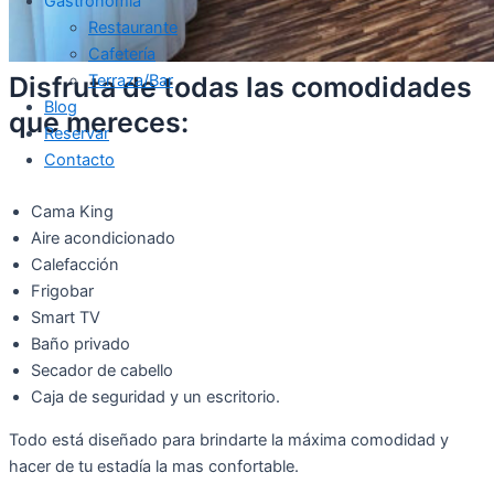
Gastronomía
Restaurante
Cafetería
Disfruta de todas las comodidades
Terraza/Bar
Blog
que mereces:
Reservar
Contacto
Cama King
Aire acondicionado
Calefacción
Frigobar
Smart TV
Baño privado
Secador de cabello
Caja de seguridad y un escritorio.
Todo está diseñado para brindarte la máxima comodidad y
hacer de tu estadía la mas confortable.