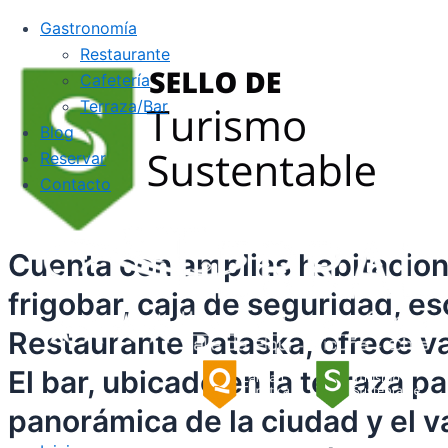
Gastronomía
Restaurante
Cafetería
Terraza/Bar
Blog
Reservar
Contacto
Cuenta con amplias habitacion
frigobar, caja de seguridad, esc
Restaurante Pataska, ofrece va
El bar, ubicado en la terraza 
panorámica de la ciudad y el v