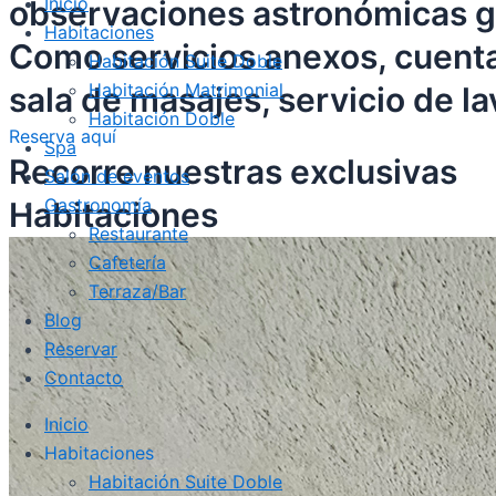
Inicio
observaciones astronómicas gu
Habitaciones
Como servicios anexos, cuenta
Habitación Suite Doble
Habitación Matrimonial
sala de masajes, servicio de 
Habitación Doble
Reserva aquí
Spa
Recorre nuestras exclusivas​
Salón de eventos
Gastronomía
Habitaciones
Restaurante
Cafetería
Terraza/Bar
Blog
Reservar
Contacto
Inicio
Habitaciones
Habitación Suite Doble