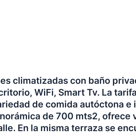
es climatizadas con baño privad
ritorio, WiFi, Smart Tv. La tari
riedad de comida autóctona e in
panorámica de 700 mts2, ofrece v
alle. En la misma terraza se en