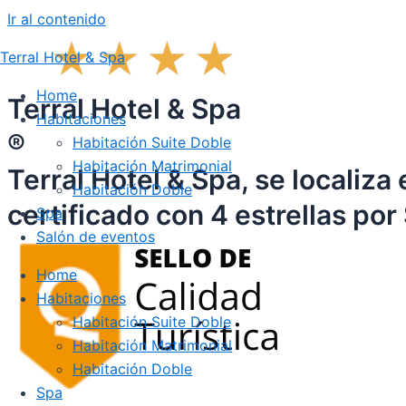
Ir al contenido
Terral Hotel & Spa
Home
Terral Hotel & Spa
Habitaciones
®
Habitación Suite Doble
Habitación Matrimonial
Terral Hotel & Spa, se localiza
Habitación Doble
certificado con 4 estrellas po
Spa
Salón de eventos
Home
Habitaciones
Habitación Suite Doble
Habitación Matrimonial
Habitación Doble
Spa